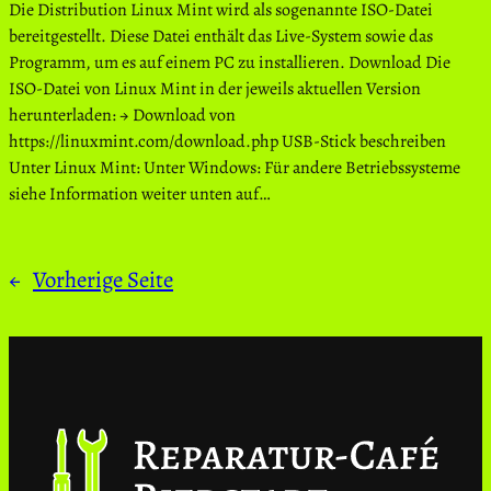
Die Distribution Linux Mint wird als sogenannte ISO-Datei
bereitgestellt. Diese Datei enthält das Live-System sowie das
Programm, um es auf einem PC zu installieren. Download Die
ISO-Datei von Linux Mint in der jeweils aktuellen Version
herunterladen: → Download von
https://linuxmint.com/download.php USB-Stick beschreiben
Unter Linux Mint: Unter Windows: Für andere Betriebssysteme
siehe Information weiter unten auf…
←
Vorherige Seite